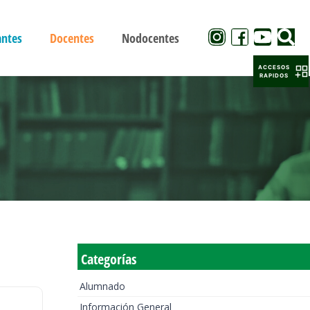
antes
Docentes
Nodocentes
ACCESOS
RAPIDOS
Categorías
Alumnado
Información General