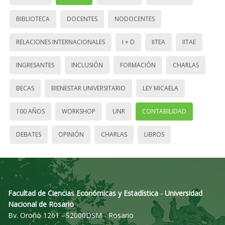
BIBLIOTECA
DOCENTES
NODOCENTES
RELACIONES INTERNACIONALES
I + D
IITEA
IITAE
INGRESANTES
INCLUSIÓN
FORMACIÓN
CHARLAS
BECAS
BIENESTAR UNIVERSITARIO
LEY MICAELA
100 AÑOS
WORKSHOP
UNR
CONTABILIDAD
DEBATES
OPINIÓN
CHARLAS
LIBROS
Facultad de Ciencias Económicas y Estadística - Universidad
Nacional de Rosario
Bv. Oroño 1261 - S2000DSM - Rosario