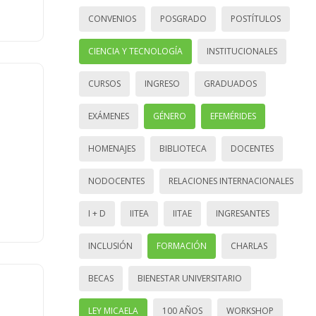
CONVENIOS
POSGRADO
POSTÍTULOS
CIENCIA Y TECNOLOGÍA
INSTITUCIONALES
CURSOS
INGRESO
GRADUADOS
EXÁMENES
GÉNERO
EFEMÉRIDES
HOMENAJES
BIBLIOTECA
DOCENTES
NODOCENTES
RELACIONES INTERNACIONALES
I + D
IITEA
IITAE
INGRESANTES
INCLUSIÓN
FORMACIÓN
CHARLAS
BECAS
BIENESTAR UNIVERSITARIO
LEY MICAELA
100 AÑOS
WORKSHOP