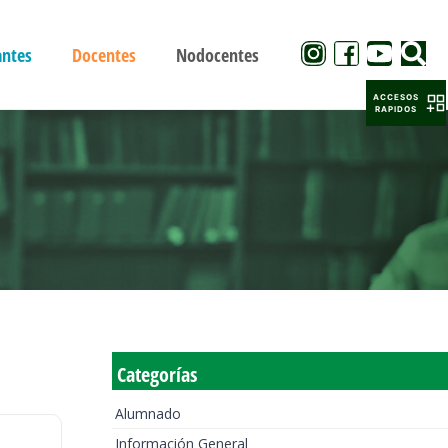
antes
Docentes
Nodocentes
ACCESOS
RAPIDOS
Categorías
Alumnado
Información General