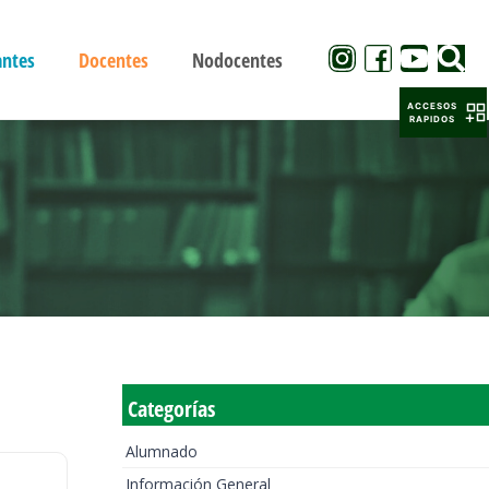
antes
Docentes
Nodocentes
ACCESOS
RAPIDOS
Categorías
Alumnado
Información General