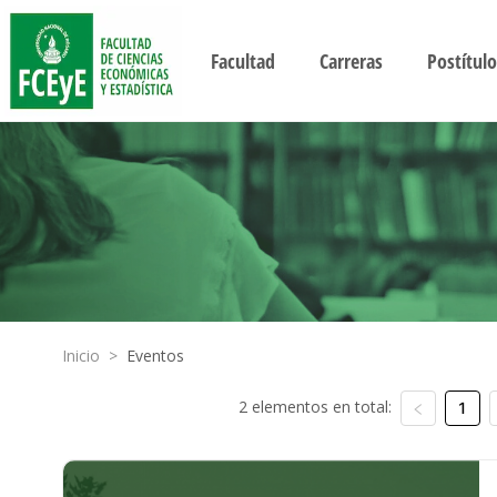
Facultad
Carreras
Postítulo
Inicio
>
Eventos
2 elementos en total:
1