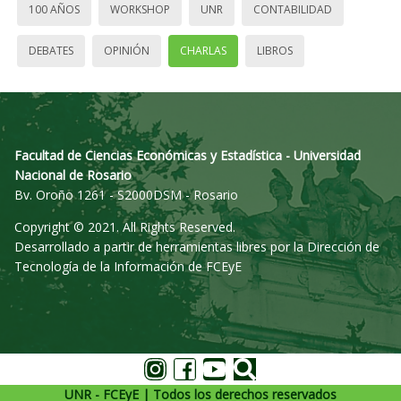
100 AÑOS
WORKSHOP
UNR
CONTABILIDAD
DEBATES
OPINIÓN
CHARLAS
LIBROS
Facultad de Ciencias Económicas y Estadística - Universidad
Nacional de Rosario
Bv. Oroño 1261 - S2000DSM - Rosario
Copyright © 2021. All Rights Reserved.
Desarrollado a partir de herramientas libres por la Dirección de
Tecnología de la Información de FCEyE
UNR - FCEyE | Todos los derechos reservados