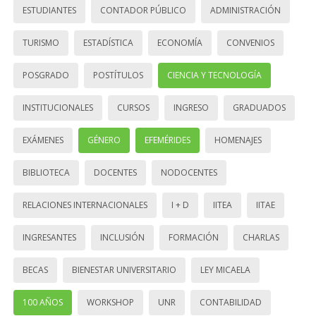
ESTUDIANTES
CONTADOR PÚBLICO
ADMINISTRACIÓN
TURISMO
ESTADÍSTICA
ECONOMÍA
CONVENIOS
POSGRADO
POSTÍTULOS
CIENCIA Y TECNOLOGÍA
INSTITUCIONALES
CURSOS
INGRESO
GRADUADOS
EXÁMENES
GÉNERO
EFEMÉRIDES
HOMENAJES
BIBLIOTECA
DOCENTES
NODOCENTES
RELACIONES INTERNACIONALES
I + D
IITEA
IITAE
INGRESANTES
INCLUSIÓN
FORMACIÓN
CHARLAS
BECAS
BIENESTAR UNIVERSITARIO
LEY MICAELA
100 AÑOS
WORKSHOP
UNR
CONTABILIDAD