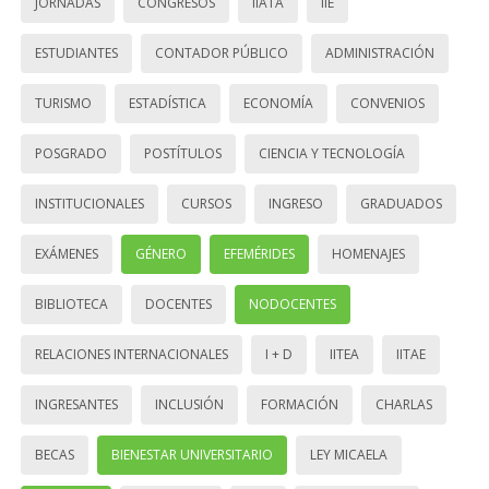
JORNADAS
CONGRESOS
IIATA
IIE
ESTUDIANTES
CONTADOR PÚBLICO
ADMINISTRACIÓN
TURISMO
ESTADÍSTICA
ECONOMÍA
CONVENIOS
POSGRADO
POSTÍTULOS
CIENCIA Y TECNOLOGÍA
INSTITUCIONALES
CURSOS
INGRESO
GRADUADOS
EXÁMENES
GÉNERO
EFEMÉRIDES
HOMENAJES
BIBLIOTECA
DOCENTES
NODOCENTES
RELACIONES INTERNACIONALES
I + D
IITEA
IITAE
INGRESANTES
INCLUSIÓN
FORMACIÓN
CHARLAS
BECAS
BIENESTAR UNIVERSITARIO
LEY MICAELA