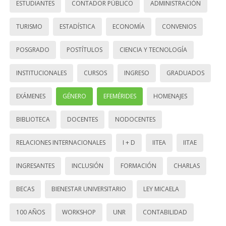
ESTUDIANTES
CONTADOR PÚBLICO
ADMINISTRACIÓN
TURISMO
ESTADÍSTICA
ECONOMÍA
CONVENIOS
POSGRADO
POSTÍTULOS
CIENCIA Y TECNOLOGÍA
INSTITUCIONALES
CURSOS
INGRESO
GRADUADOS
EXÁMENES
GÉNERO
EFEMÉRIDES
HOMENAJES
BIBLIOTECA
DOCENTES
NODOCENTES
RELACIONES INTERNACIONALES
I + D
IITEA
IITAE
INGRESANTES
INCLUSIÓN
FORMACIÓN
CHARLAS
BECAS
BIENESTAR UNIVERSITARIO
LEY MICAELA
100 AÑOS
WORKSHOP
UNR
CONTABILIDAD