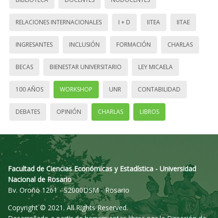
RELACIONES INTERNACIONALES
I + D
IITEA
IITAE
INGRESANTES
INCLUSIÓN
FORMACIÓN
CHARLAS
BECAS
BIENESTAR UNIVERSITARIO
LEY MICAELA
100 AÑOS
WORKSHOP
UNR
CONTABILIDAD
DEBATES
OPINIÓN
CHARLAS
LIBROS
Facultad de Ciencias Económicas y Estadística - Universidad
Nacional de Rosario
Bv. Oroño 1261 - S2000DSM - Rosario
Copyright © 2021. All Rights Reserved.