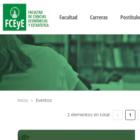
Facultad
Carreras
Postítulo
Inicio
>
Eventos
2 elementos en total:
1