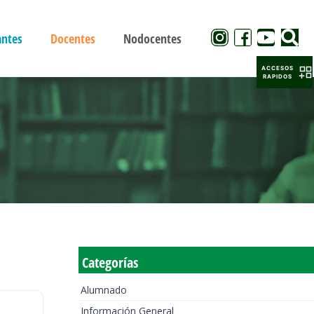
antes
Docentes
Nodocentes
ACCESOS
RAPIDOS
Categorías
Alumnado
Información General