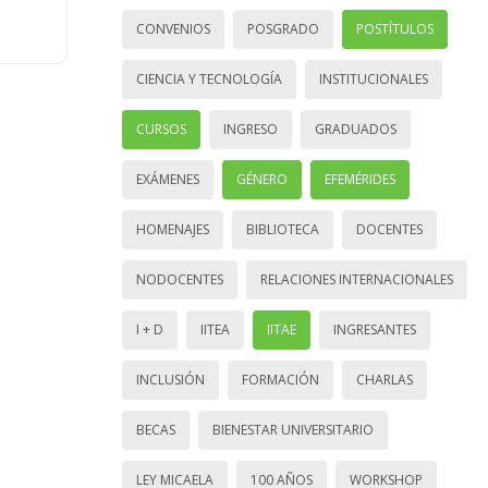
CONVENIOS
POSGRADO
POSTÍTULOS
CIENCIA Y TECNOLOGÍA
INSTITUCIONALES
CURSOS
INGRESO
GRADUADOS
EXÁMENES
GÉNERO
EFEMÉRIDES
HOMENAJES
BIBLIOTECA
DOCENTES
NODOCENTES
RELACIONES INTERNACIONALES
I + D
IITEA
IITAE
INGRESANTES
INCLUSIÓN
FORMACIÓN
CHARLAS
BECAS
BIENESTAR UNIVERSITARIO
LEY MICAELA
100 AÑOS
WORKSHOP