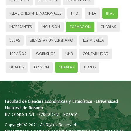
RELACIONES INTERNACIONALES
I + D
IITEA
IITAE
INGRESANTES
INCLUSIÓN
FORMACIÓN
CHARLAS
BECAS
BIENESTAR UNIVERSITARIO
LEY MICAELA
100 AÑOS
WORKSHOP
UNR
CONTABILIDAD
DEBATES
OPINIÓN
CHARLAS
LIBROS
Facultad de Ciencias Económicas y Estadística - Universidad
Nacional de Rosario
Bv. Oroño 1261 - S2000DSM - Rosario
Copyright © 2021. All Rights Reserved.