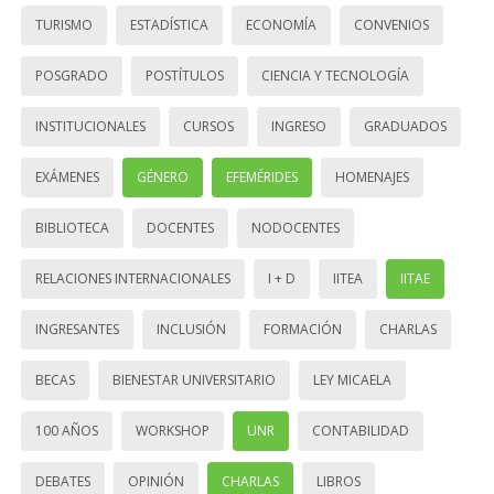
TURISMO
ESTADÍSTICA
ECONOMÍA
CONVENIOS
POSGRADO
POSTÍTULOS
CIENCIA Y TECNOLOGÍA
INSTITUCIONALES
CURSOS
INGRESO
GRADUADOS
EXÁMENES
GÉNERO
EFEMÉRIDES
HOMENAJES
BIBLIOTECA
DOCENTES
NODOCENTES
RELACIONES INTERNACIONALES
I + D
IITEA
IITAE
INGRESANTES
INCLUSIÓN
FORMACIÓN
CHARLAS
BECAS
BIENESTAR UNIVERSITARIO
LEY MICAELA
100 AÑOS
WORKSHOP
UNR
CONTABILIDAD
DEBATES
OPINIÓN
CHARLAS
LIBROS