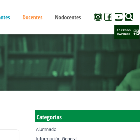
antes
Docentes
Nodocentes
ACCESOS
RAPIDOS
Categorías
Alumnado
Información General