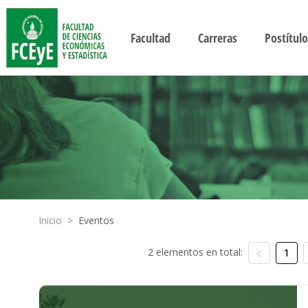
Facultad
Carreras
Postítulo
Inicio
>
Eventos
2 elementos en total:
1