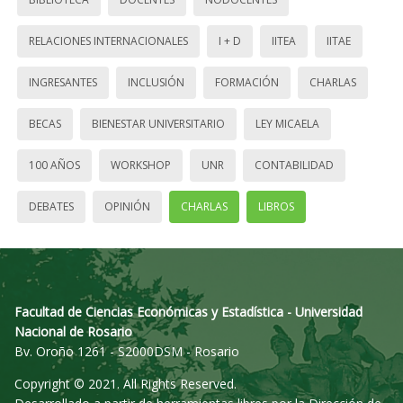
RELACIONES INTERNACIONALES
I + D
IITEA
IITAE
INGRESANTES
INCLUSIÓN
FORMACIÓN
CHARLAS
BECAS
BIENESTAR UNIVERSITARIO
LEY MICAELA
100 AÑOS
WORKSHOP
UNR
CONTABILIDAD
DEBATES
OPINIÓN
CHARLAS
LIBROS
Facultad de Ciencias Económicas y Estadística - Universidad
Nacional de Rosario
Bv. Oroño 1261 - S2000DSM - Rosario
Copyright © 2021. All Rights Reserved.