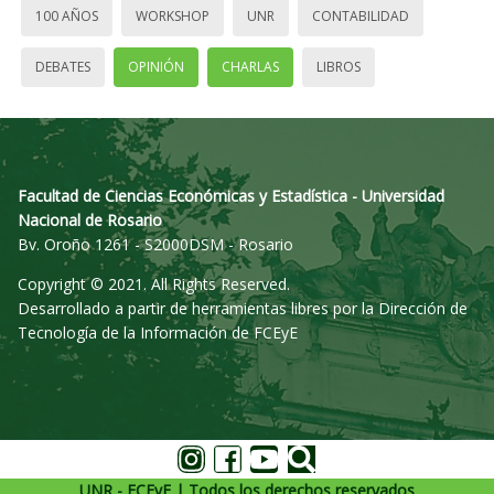
100 AÑOS
WORKSHOP
UNR
CONTABILIDAD
DEBATES
OPINIÓN
CHARLAS
LIBROS
Facultad de Ciencias Económicas y Estadística - Universidad
Nacional de Rosario
Bv. Oroño 1261 - S2000DSM - Rosario
Copyright © 2021. All Rights Reserved.
Desarrollado a partir de herramientas libres por la Dirección de
Tecnología de la Información de FCEyE
UNR - FCEyE | Todos los derechos reservados