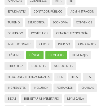
JORNADAS
CONGRESOS
IIATA
IIE
ESTUDIANTES
CONTADOR PÚBLICO
ADMINISTRACIÓN
TURISMO
ESTADÍSTICA
ECONOMÍA
CONVENIOS
POSGRADO
POSTÍTULOS
CIENCIA Y TECNOLOGÍA
INSTITUCIONALES
CURSOS
INGRESO
GRADUADOS
EXÁMENES
GÉNERO
EFEMÉRIDES
HOMENAJES
BIBLIOTECA
DOCENTES
NODOCENTES
RELACIONES INTERNACIONALES
I + D
IITEA
IITAE
INGRESANTES
INCLUSIÓN
FORMACIÓN
CHARLAS
BECAS
BIENESTAR UNIVERSITARIO
LEY MICAELA