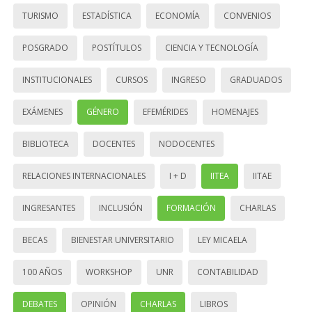
TURISMO
ESTADÍSTICA
ECONOMÍA
CONVENIOS
POSGRADO
POSTÍTULOS
CIENCIA Y TECNOLOGÍA
INSTITUCIONALES
CURSOS
INGRESO
GRADUADOS
EXÁMENES
GÉNERO
EFEMÉRIDES
HOMENAJES
BIBLIOTECA
DOCENTES
NODOCENTES
RELACIONES INTERNACIONALES
I + D
IITEA
IITAE
INGRESANTES
INCLUSIÓN
FORMACIÓN
CHARLAS
BECAS
BIENESTAR UNIVERSITARIO
LEY MICAELA
100 AÑOS
WORKSHOP
UNR
CONTABILIDAD
DEBATES
OPINIÓN
CHARLAS
LIBROS