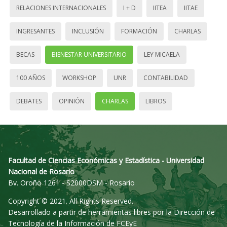
RELACIONES INTERNACIONALES
I + D
IITEA
IITAE
INGRESANTES
INCLUSIÓN
FORMACIÓN
CHARLAS
BECAS
BIENESTAR UNIVERSITARIO
LEY MICAELA
100 AÑOS
WORKSHOP
UNR
CONTABILIDAD
DEBATES
OPINIÓN
CHARLAS
LIBROS
Facultad de Ciencias Económicas y Estadística - Universidad
Nacional de Rosario
Bv. Oroño 1261 - S2000DSM - Rosario
Copyright © 2021. All Rights Reserved.
Desarrollado a partir de herramientas libres por la Dirección de
Tecnología de la Información de FCEyE