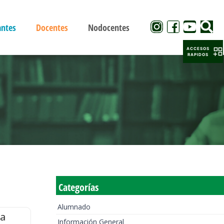
antes
Docentes
Nodocentes
ACCESOS
RAPIDOS
Categorías
Alumnado
la
Información General