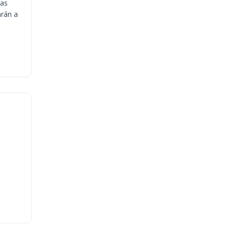
ias
arán a