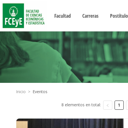
Facultad
Carreras
Postítulo
Inicio
>
Eventos
8 elementos en total:
1