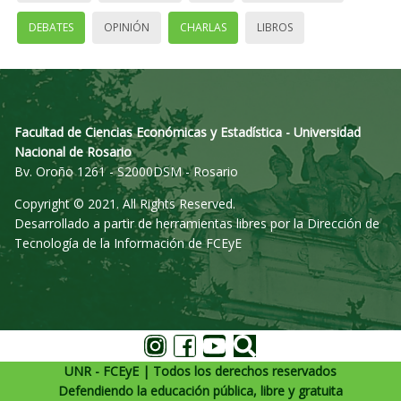
DEBATES
OPINIÓN
CHARLAS
LIBROS
Facultad de Ciencias Económicas y Estadística - Universidad
Nacional de Rosario
Bv. Oroño 1261 - S2000DSM - Rosario
Copyright © 2021. All Rights Reserved.
Desarrollado a partir de herramientas libres por la Dirección de
Tecnología de la Información de FCEyE
UNR - FCEyE | Todos los derechos reservados
Defendiendo la educación pública, libre y gratuita