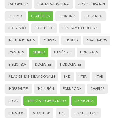
ESTUDIANTES
CONTADOR PÚBLICO
ADMINISTRACIÓN
TURISMO
ESTADÍSTICA
ECONOMÍA
CONVENIOS
POSGRADO
POSTÍTULOS
CIENCIA Y TECNOLOGÍA
INSTITUCIONALES
CURSOS
INGRESO
GRADUADOS
EXÁMENES
GÉNERO
EFEMÉRIDES
HOMENAJES
BIBLIOTECA
DOCENTES
NODOCENTES
RELACIONES INTERNACIONALES
I + D
IITEA
IITAE
INGRESANTES
INCLUSIÓN
FORMACIÓN
CHARLAS
BECAS
BIENESTAR UNIVERSITARIO
LEY MICAELA
100 AÑOS
WORKSHOP
UNR
CONTABILIDAD