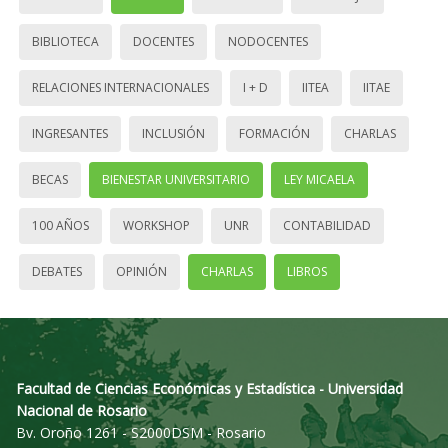
BIBLIOTECA
DOCENTES
NODOCENTES
RELACIONES INTERNACIONALES
I + D
IITEA
IITAE
INGRESANTES
INCLUSIÓN
FORMACIÓN
CHARLAS
BECAS
BIENESTAR UNIVERSITARIO
LEY MICAELA
100 AÑOS
WORKSHOP
UNR
CONTABILIDAD
DEBATES
OPINIÓN
CHARLAS
LIBROS
Facultad de Ciencias Económicas y Estadística - Universidad
Nacional de Rosario
Bv. Oroño 1261 - S2000DSM - Rosario