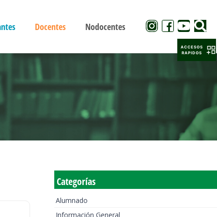
antes
Docentes
Nodocentes
ACCESOS
RAPIDOS
Categorías
Alumnado
Información General