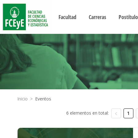
Facultad
Carreras
Postítulo
Inicio
>
Eventos
6 elementos en total:
1