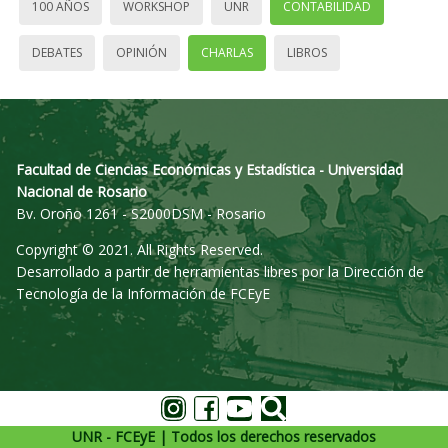
100 AÑOS
WORKSHOP
UNR
CONTABILIDAD
DEBATES
OPINIÓN
CHARLAS
LIBROS
Facultad de Ciencias Económicas y Estadística - Universidad
Nacional de Rosario
Bv. Oroño 1261 - S2000DSM - Rosario
Copyright © 2021. All Rights Reserved.
Desarrollado a partir de herramientas libres por la Dirección de
Tecnología de la Información de FCEyE
UNR - FCEyE | Todos los derechos reservados