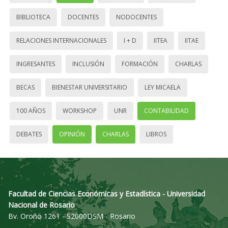
BIBLIOTECA
DOCENTES
NODOCENTES
RELACIONES INTERNACIONALES
I + D
IITEA
IITAE
INGRESANTES
INCLUSIÓN
FORMACIÓN
CHARLAS
BECAS
BIENESTAR UNIVERSITARIO
LEY MICAELA
100 AÑOS
WORKSHOP
UNR
CONTABILIDAD
DEBATES
OPINIÓN
CHARLAS
LIBROS
Facultad de Ciencias Económicas y Estadística - Universidad
Nacional de Rosario
Bv. Oroño 1261 - S2000DSM - Rosario