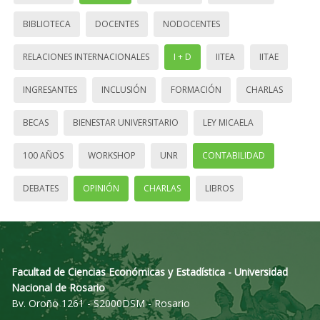
BIBLIOTECA
DOCENTES
NODOCENTES
RELACIONES INTERNACIONALES
I + D
IITEA
IITAE
INGRESANTES
INCLUSIÓN
FORMACIÓN
CHARLAS
BECAS
BIENESTAR UNIVERSITARIO
LEY MICAELA
100 AÑOS
WORKSHOP
UNR
CONTABILIDAD
DEBATES
OPINIÓN
CHARLAS
LIBROS
Facultad de Ciencias Económicas y Estadística - Universidad
Nacional de Rosario
Bv. Oroño 1261 - S2000DSM - Rosario