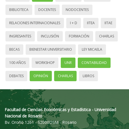
BIBLIOTECA
DOCENTES
NODOCENTES
RELACIONES INTERNACIONALES
I + D
IITEA
IITAE
INGRESANTES
INCLUSIÓN
FORMACIÓN
CHARLAS
BECAS
BIENESTAR UNIVERSITARIO
LEY MICAELA
100 AÑOS
WORKSHOP
UNR
CONTABILIDAD
DEBATES
OPINIÓN
CHARLAS
LIBROS
Facultad de Ciencias Económicas y Estadística - Universidad
Nacional de Rosario
Bv. Oroño 1261 - S2000DSM - Rosario