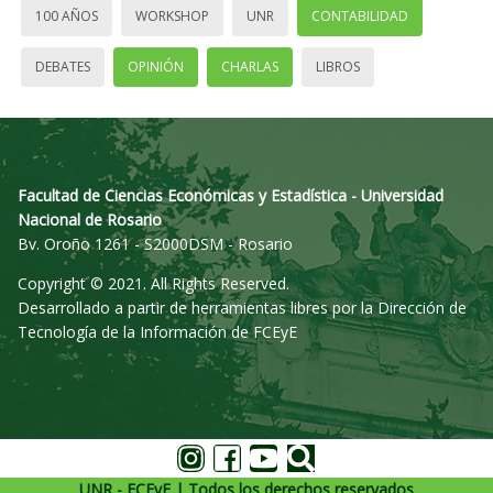
100 AÑOS
WORKSHOP
UNR
CONTABILIDAD
DEBATES
OPINIÓN
CHARLAS
LIBROS
Facultad de Ciencias Económicas y Estadística - Universidad
Nacional de Rosario
Bv. Oroño 1261 - S2000DSM - Rosario
Copyright © 2021. All Rights Reserved.
Desarrollado a partir de herramientas libres por la Dirección de
Tecnología de la Información de FCEyE
UNR - FCEyE | Todos los derechos reservados