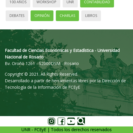
100 AÑOS
WORKSHOP
UNR
CONTABILIDAD
DEBATES
OPINIÓN
CHARLAS
LIBROS
Facultad de Ciencias Económicas y Estadística - Universidad
Nacional de Rosario
Bv. Oroño 1261 - S2000DSM - Rosario
Copyright © 2021. All Rights Reserved.
Desarrollado a partir de herramientas libres por la Dirección de
Tecnología de la Información de FCEyE
UNR - FCEyE | Todos los derechos reservados