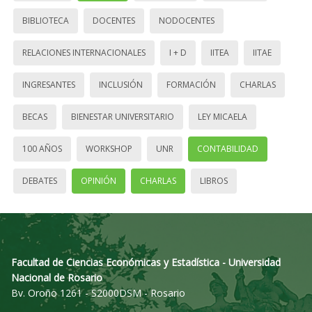
BIBLIOTECA
DOCENTES
NODOCENTES
RELACIONES INTERNACIONALES
I + D
IITEA
IITAE
INGRESANTES
INCLUSIÓN
FORMACIÓN
CHARLAS
BECAS
BIENESTAR UNIVERSITARIO
LEY MICAELA
100 AÑOS
WORKSHOP
UNR
CONTABILIDAD
DEBATES
OPINIÓN
CHARLAS
LIBROS
Facultad de Ciencias Económicas y Estadística - Universidad
Nacional de Rosario
Bv. Oroño 1261 - S2000DSM - Rosario