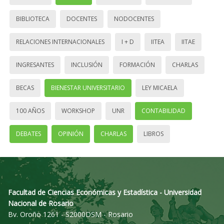
BIBLIOTECA
DOCENTES
NODOCENTES
RELACIONES INTERNACIONALES
I + D
IITEA
IITAE
INGRESANTES
INCLUSIÓN
FORMACIÓN
CHARLAS
BECAS
BIENESTAR UNIVERSITARIO
LEY MICAELA
100 AÑOS
WORKSHOP
UNR
CONTABILIDAD
DEBATES
OPINIÓN
CHARLAS
LIBROS
Facultad de Ciencias Económicas y Estadística - Universidad
Nacional de Rosario
Bv. Oroño 1261 - S2000DSM - Rosario