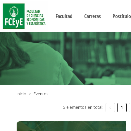
Facultad
Carreras
Postítulo
Inicio
>
Eventos
5 elementos en total:
1