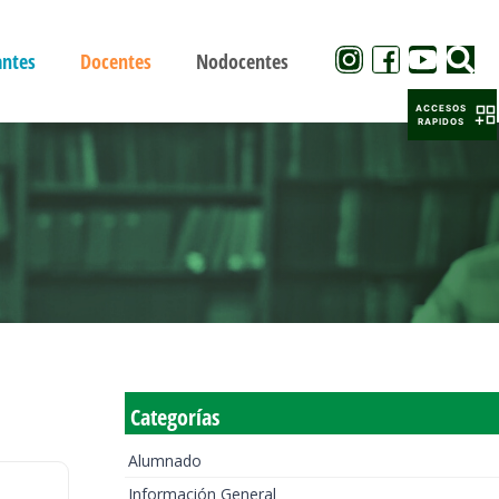
antes
Docentes
Nodocentes
ACCESOS
RAPIDOS
Categorías
Alumnado
Información General