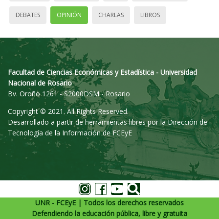
DEBATES
OPINIÓN
CHARLAS
LIBROS
Facultad de Ciencias Económicas y Estadística - Universidad
Nacional de Rosario
Bv. Oroño 1261 - S2000DSM - Rosario
Copyright © 2021. All Rights Reserved.
Desarrollado a partir de herramientas libres por la Dirección de
Tecnología de la Información de FCEyE
UNR - FCEyE | Todos los derechos reservados
Defendiendo la educación pública, libre y gratuita