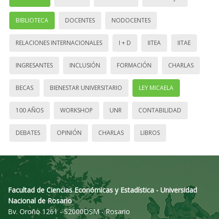
BIBLIOTECA
DOCENTES
NODOCENTES
RELACIONES INTERNACIONALES
I + D
IITEA
IITAE
INGRESANTES
INCLUSIÓN
FORMACIÓN
CHARLAS
BECAS
BIENESTAR UNIVERSITARIO
LEY MICAELA
100 AÑOS
WORKSHOP
UNR
CONTABILIDAD
DEBATES
OPINIÓN
CHARLAS
LIBROS
Facultad de Ciencias Económicas y Estadística - Universidad
Nacional de Rosario
Bv. Oroño 1261 - S2000DSM - Rosario