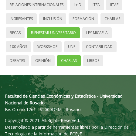
RELACIONES INTERNACIONALES
I + D
IITEA
IITAE
INGRESANTES
INCLUSIÓN
FORMACIÓN
CHARLAS
BECAS
BIENESTAR UNIVERSITARIO
LEY MICAELA
100 AÑOS
WORKSHOP
UNR
CONTABILIDAD
DEBATES
OPINIÓN
CHARLAS
LIBROS
Facultad de Ciencias Económicas y Estadística - Universidad
Nacional de Rosario
Bv. Oroño 1261 - S2000DSM - Rosario
Copyright © 2021. All Rights Reserved.
Desarrollado a partir de herramientas libres por la Dirección de
Tecnología de la Información de FCEyE