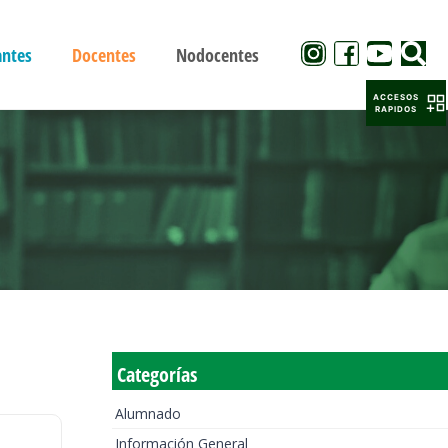
antes
Docentes
Nodocentes
ACCESOS
RAPIDOS
Categorías
Alumnado
Información General