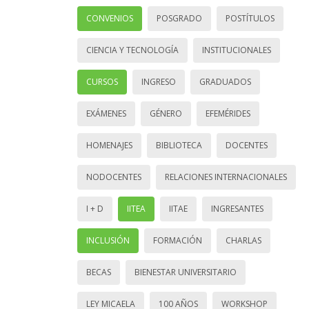
CONVENIOS
POSGRADO
POSTÍTULOS
CIENCIA Y TECNOLOGÍA
INSTITUCIONALES
CURSOS
INGRESO
GRADUADOS
EXÁMENES
GÉNERO
EFEMÉRIDES
HOMENAJES
BIBLIOTECA
DOCENTES
NODOCENTES
RELACIONES INTERNACIONALES
I + D
IITEA
IITAE
INGRESANTES
INCLUSIÓN
FORMACIÓN
CHARLAS
BECAS
BIENESTAR UNIVERSITARIO
LEY MICAELA
100 AÑOS
WORKSHOP