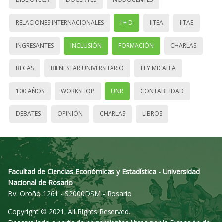
RELACIONES INTERNACIONALES
I + D
IITEA
IITAE
INGRESANTES
INCLUSIÓN
FORMACIÓN
CHARLAS
BECAS
BIENESTAR UNIVERSITARIO
LEY MICAELA
100 AÑOS
WORKSHOP
UNR
CONTABILIDAD
DEBATES
OPINIÓN
CHARLAS
LIBROS
Facultad de Ciencias Económicas y Estadística - Universidad
Nacional de Rosario
Bv. Oroño 1261 - S2000DSM - Rosario
Copyright © 2021. All Rights Reserved.