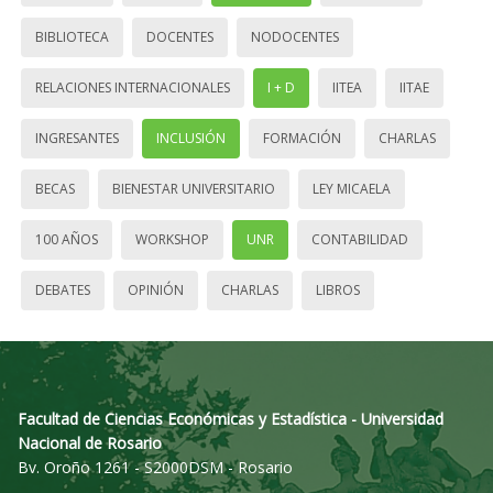
BIBLIOTECA
DOCENTES
NODOCENTES
RELACIONES INTERNACIONALES
I + D
IITEA
IITAE
INGRESANTES
INCLUSIÓN
FORMACIÓN
CHARLAS
BECAS
BIENESTAR UNIVERSITARIO
LEY MICAELA
100 AÑOS
WORKSHOP
UNR
CONTABILIDAD
DEBATES
OPINIÓN
CHARLAS
LIBROS
Facultad de Ciencias Económicas y Estadística - Universidad
Nacional de Rosario
Bv. Oroño 1261 - S2000DSM - Rosario