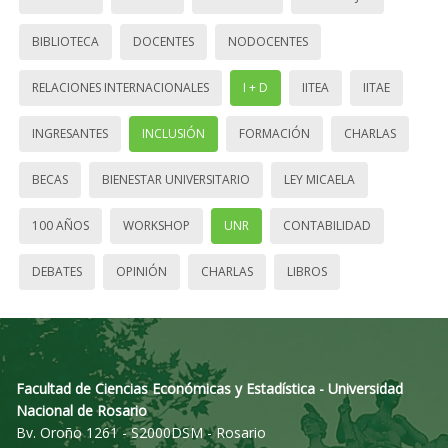
BIBLIOTECA
DOCENTES
NODOCENTES
RELACIONES INTERNACIONALES
I + D
IITEA
IITAE
INGRESANTES
INCLUSIÓN
FORMACIÓN
CHARLAS
BECAS
BIENESTAR UNIVERSITARIO
LEY MICAELA
100 AÑOS
WORKSHOP
UNR
CONTABILIDAD
DEBATES
OPINIÓN
CHARLAS
LIBROS
Facultad de Ciencias Económicas y Estadística - Universidad
Nacional de Rosario
Bv. Oroño 1261 - S2000DSM - Rosario