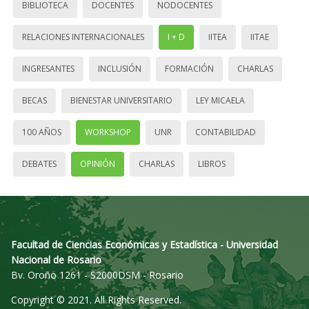
BIBLIOTECA
DOCENTES
NODOCENTES
RELACIONES INTERNACIONALES
I + D
IITEA
IITAE
INGRESANTES
INCLUSIÓN
FORMACIÓN
CHARLAS
BECAS
BIENESTAR UNIVERSITARIO
LEY MICAELA
100 AÑOS
WORKSHOP
UNR
CONTABILIDAD
DEBATES
OPINIÓN
CHARLAS
LIBROS
Facultad de Ciencias Económicas y Estadística - Universidad
Nacional de Rosario
Bv. Oroño 1261 - S2000DSM - Rosario
Copyright © 2021. All Rights Reserved.