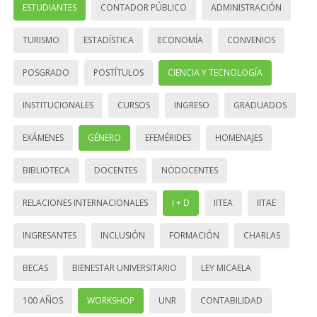
ESTUDIANTES
CONTADOR PÚBLICO
ADMINISTRACIÓN
TURISMO
ESTADÍSTICA
ECONOMÍA
CONVENIOS
POSGRADO
POSTÍTULOS
CIENCIA Y TECNOLOGÍA
INSTITUCIONALES
CURSOS
INGRESO
GRADUADOS
EXÁMENES
GÉNERO
EFEMÉRIDES
HOMENAJES
BIBLIOTECA
DOCENTES
NODOCENTES
RELACIONES INTERNACIONALES
I + D
IITEA
IITAE
INGRESANTES
INCLUSIÓN
FORMACIÓN
CHARLAS
BECAS
BIENESTAR UNIVERSITARIO
LEY MICAELA
100 AÑOS
WORKSHOP
UNR
CONTABILIDAD