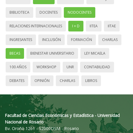
BIBLIOTECA
DOCENTES
NODOCENTES
RELACIONES INTERNACIONALES
I + D
IITEA
IITAE
INGRESANTES
INCLUSIÓN
FORMACIÓN
CHARLAS
BECAS
BIENESTAR UNIVERSITARIO
LEY MICAELA
100 AÑOS
WORKSHOP
UNR
CONTABILIDAD
DEBATES
OPINIÓN
CHARLAS
LIBROS
Facultad de Ciencias Económicas y Estadística - Universidad
Nacional de Rosario
Bv. Oroño 1261 - S2000DSM - Rosario