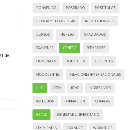
CONVENIOS
POSGRADO
POSTÍTULOS
CIENCIA Y TECNOLOGÍA
INSTITUCIONALES
CURSOS
INGRESO
GRADUADOS
EXÁMENES
GÉNERO
EFEMÉRIDES
21 de
HOMENAJES
BIBLIOTECA
DOCENTES
NODOCENTES
RELACIONES INTERNACIONALES
I + D
IITEA
IITAE
INGRESANTES
INCLUSIÓN
FORMACIÓN
CHARLAS
BECAS
BIENESTAR UNIVERSITARIO
LEY MICAELA
100 AÑOS
WORKSHOP