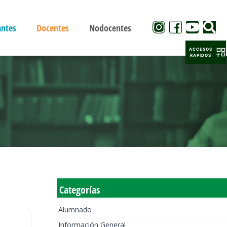
antes
Docentes
Nodocentes
ACCESOS
RAPIDOS
Categorías
Alumnado
Información General