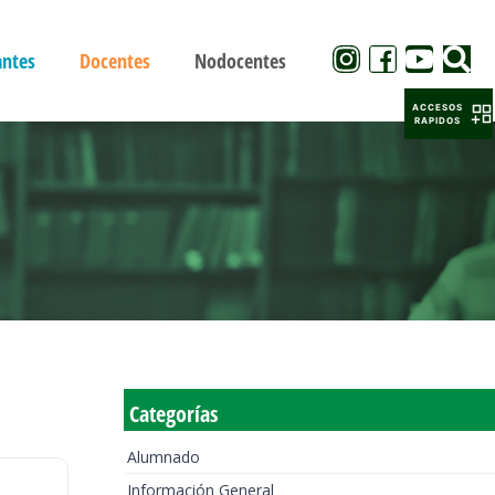
antes
Docentes
Nodocentes
ACCESOS
RAPIDOS
Categorías
Alumnado
Información General