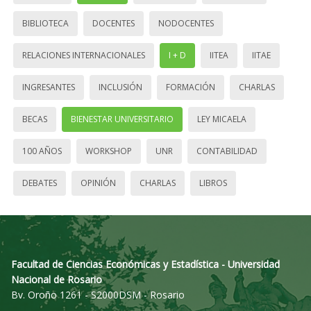
BIBLIOTECA
DOCENTES
NODOCENTES
RELACIONES INTERNACIONALES
I + D
IITEA
IITAE
INGRESANTES
INCLUSIÓN
FORMACIÓN
CHARLAS
BECAS
BIENESTAR UNIVERSITARIO
LEY MICAELA
100 AÑOS
WORKSHOP
UNR
CONTABILIDAD
DEBATES
OPINIÓN
CHARLAS
LIBROS
Facultad de Ciencias Económicas y Estadística - Universidad
Nacional de Rosario
Bv. Oroño 1261 - S2000DSM - Rosario