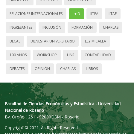
RELACIONES INTERNACIONALES
I + D
IITEA
IITAE
INGRESANTES
INCLUSIÓN
FORMACIÓN
CHARLAS
BECAS
BIENESTAR UNIVERSITARIO
LEY MICAELA
100 AÑOS
WORKSHOP
UNR
CONTABILIDAD
DEBATES
OPINIÓN
CHARLAS
LIBROS
Facultad de Ciencias Económicas y Estadística - Universidad
Nacional de Rosario
Bv. Oroño 1261 - S2000DSM - Rosario
Copyright © 2021. All Rights Reserved.