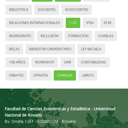
BIBLIOTECA
DOCENTES
NODOCENTES
RELACIONES INTERNACIONALES
I + D
IITEA
IITAE
INGRESANTES
INCLUSIÓN
FORMACIÓN
CHARLAS
BECAS
BIENESTAR UNIVERSITARIO
LEY MICAELA
100 AÑOS
WORKSHOP
UNR
CONTABILIDAD
DEBATES
OPINIÓN
CHARLAS
LIBROS
Facultad de Ciencias Económicas y Estadística - Universidad
Nacional de Rosario
Bv. Oroño 1261 - S2000DSM - Rosario