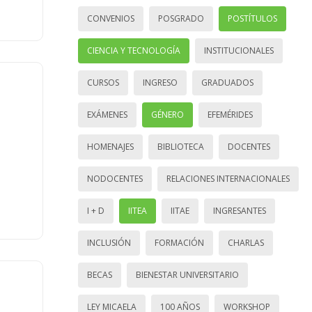
CONVENIOS
POSGRADO
POSTÍTULOS
CIENCIA Y TECNOLOGÍA
INSTITUCIONALES
CURSOS
INGRESO
GRADUADOS
EXÁMENES
GÉNERO
EFEMÉRIDES
HOMENAJES
BIBLIOTECA
DOCENTES
NODOCENTES
RELACIONES INTERNACIONALES
I + D
IITEA
IITAE
INGRESANTES
INCLUSIÓN
FORMACIÓN
CHARLAS
BECAS
BIENESTAR UNIVERSITARIO
LEY MICAELA
100 AÑOS
WORKSHOP