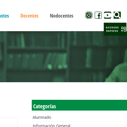
antes
Docentes
Nodocentes
ACCESOS
RAPIDOS
Categorías
Alumnado
Información General