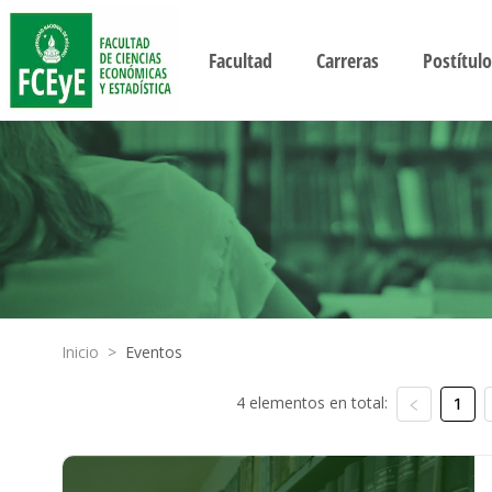
Facultad
Carreras
Postítulo
Inicio
>
Eventos
4 elementos en total:
1