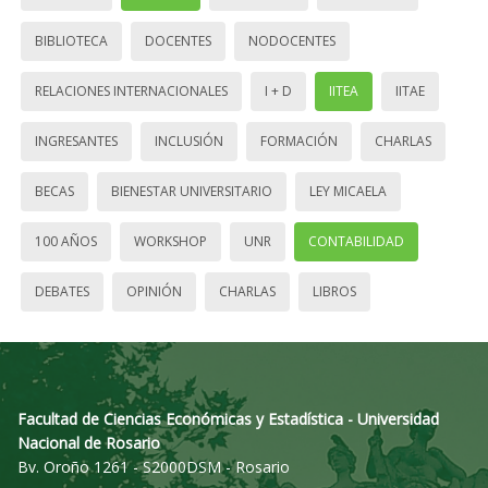
BIBLIOTECA
DOCENTES
NODOCENTES
RELACIONES INTERNACIONALES
I + D
IITEA
IITAE
INGRESANTES
INCLUSIÓN
FORMACIÓN
CHARLAS
BECAS
BIENESTAR UNIVERSITARIO
LEY MICAELA
100 AÑOS
WORKSHOP
UNR
CONTABILIDAD
DEBATES
OPINIÓN
CHARLAS
LIBROS
Facultad de Ciencias Económicas y Estadística - Universidad
Nacional de Rosario
Bv. Oroño 1261 - S2000DSM - Rosario