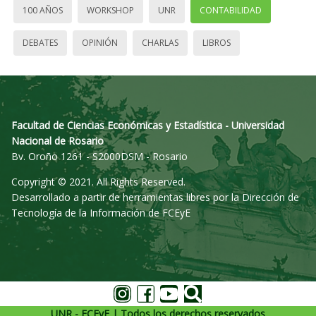
100 AÑOS
WORKSHOP
UNR
CONTABILIDAD
DEBATES
OPINIÓN
CHARLAS
LIBROS
Facultad de Ciencias Económicas y Estadística - Universidad
Nacional de Rosario
Bv. Oroño 1261 - S2000DSM - Rosario
Copyright © 2021. All Rights Reserved.
Desarrollado a partir de herramientas libres por la Dirección de
Tecnología de la Información de FCEyE
UNR - FCEyE | Todos los derechos reservados