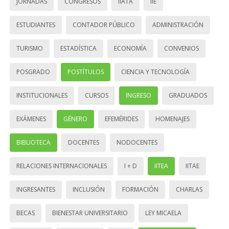
JORNADAS
CONGRESOS
IIATA
IIE
ESTUDIANTES
CONTADOR PÚBLICO
ADMINISTRACIÓN
TURISMO
ESTADÍSTICA
ECONOMÍA
CONVENIOS
POSGRADO
POSTÍTULOS
CIENCIA Y TECNOLOGÍA
INSTITUCIONALES
CURSOS
INGRESO
GRADUADOS
EXÁMENES
GÉNERO
EFEMÉRIDES
HOMENAJES
BIBLIOTECA
DOCENTES
NODOCENTES
RELACIONES INTERNACIONALES
I + D
IITEA
IITAE
INGRESANTES
INCLUSIÓN
FORMACIÓN
CHARLAS
BECAS
BIENESTAR UNIVERSITARIO
LEY MICAELA